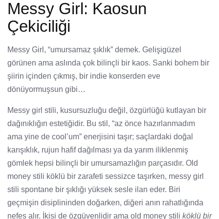
Messy Girl: Kaosun
Çekiciliği
Messy Girl, “umursamaz şıklık” demek. Gelişigüzel
görünen ama aslında çok bilinçli bir kaos. Sanki bohem bir
şiirin içinden çıkmış, bir indie konserden eve
dönüyormuşsun gibi…
Messy girl stili, kusursuzluğu değil, özgürlüğü kutlayan bir
dağınıklığın estetiğidir. Bu stil, “az önce hazırlanmadım
ama yine de cool’um” enerjisini taşır; saçlardaki doğal
karışıklık, rujun hafif dağılması ya da yarım iliklenmiş
gömlek hepsi bilinçli bir umursamazlığın parçasıdır. Old
money stili köklü bir zarafeti sessizce taşırken, messy girl
stili spontane bir şıklığı yüksek sesle ilan eder. Biri
geçmişin disiplininden doğarken, diğeri anın rahatlığında
nefes alır. İkisi de özgüvenlidir ama old money stili
köklü bir