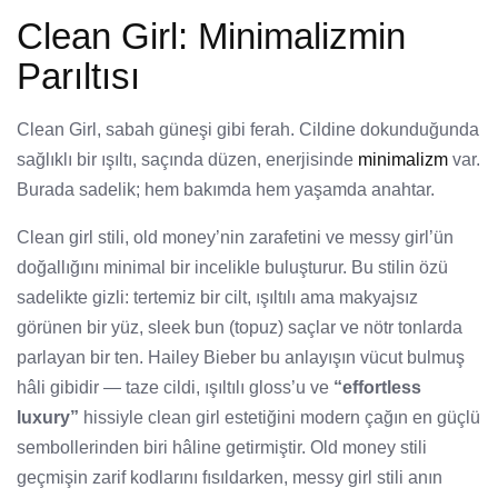
Clean Girl: Minimalizmin
Parıltısı
Clean Girl, sabah güneşi gibi ferah. Cildine dokunduğunda
sağlıklı bir ışıltı, saçında düzen, enerjisinde
minimalizm
var.
Burada sadelik; hem bakımda hem yaşamda anahtar.
Clean girl stili, old money’nin zarafetini ve messy girl’ün
doğallığını minimal bir incelikle buluşturur. Bu stilin özü
sadelikte gizli: tertemiz bir cilt, ışıltılı ama makyajsız
görünen bir yüz, sleek bun (topuz) saçlar ve nötr tonlarda
parlayan bir ten. Hailey Bieber bu anlayışın vücut bulmuş
hâli gibidir — taze cildi, ışıltılı gloss’u ve
“effortless
luxury”
hissiyle clean girl estetiğini modern çağın en güçlü
sembollerinden biri hâline getirmiştir. Old money stili
geçmişin zarif kodlarını fısıldarken, messy girl stili anın