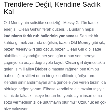
Trendlere Değil, Kendine Sadık
Kal
Old Money’nin sofistike sessizliği, Messy Girl’ün kaotik
enerjisi, Clean Girl’ün ferah düzeni… Bunların hepsi
kadınların farklı ruh hallerinin yansıması
. Sen tek bir
kalıba girmek zorunda değilsin; bazen
Old Money
gibi şık,
bazen
Messy Girl
gibi özgür, bazen Clean Girl gibi sade
olabilirsin. Uyandığın her yeni gün ruhun seni nereye
çağırıyorsa oraya doğru yola koyul.
Clean girl
diyince akla
gelen isim
Hailey Bieber
olmasına rağmen ben tüm bu
bahsettiğim stilleri onun bir çok outfitinde görüyorum.
Kendini sınırlandırmayan ama güncele yön veren tarzını da
oldukça beğeniyorum. Elbette kendinize ait imzalar taşıyın
stilinizde fakat kimseye her an her yerde aynı insan olma
sözü vermediğinizi de unutmayın olur mu? Özgürlük en çok
bize yakışıyor.