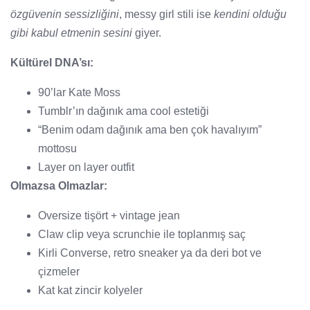
özgüvenin sessizliğini
, messy girl stili ise
kendini olduğu
gibi kabul etmenin sesini
giyer.
Kültürel DNA’sı:
90’lar Kate Moss
Tumblr’ın dağınık ama cool estetiği
“Benim odam dağınık ama ben çok havalıyım”
mottosu
Layer on layer outfit
Olmazsa Olmazlar:
Oversize tişört + vintage jean
Claw clip veya scrunchie ile toplanmış saç
Kirli Converse, retro sneaker ya da deri bot ve
çizmeler
Kat kat zincir kolyeler