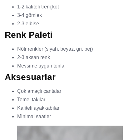
1-2 kaliteli trençkot
3-4 gömlek
2-3 elbise
Renk Paleti
Nötr renkler (siyah, beyaz, gri, bej)
2-3 aksan renk
Mevsime uygun tonlar
Aksesuarlar
Çok amaçlı çantalar
Temel takılar
Kaliteli ayakkabılar
Minimal saatler