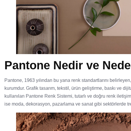
Pantone Nedir ve Nede
Pantone, 1963 yılından bu yana renk standartlarını belirleyen
kurumdur. Grafik tasarım, tekstil, ürün geliştirme, baskı ve diji
kullanılan Pantone Renk Sistemi, tutarlı ve doğru renk iletişimi
ise moda, dekorasyon, pazarlama ve sanat gibi sektörlerde tren