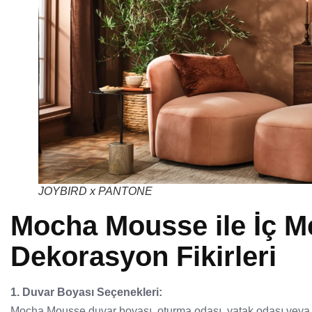
JOYBIRD x PANTONE
Mocha Mousse ile İç 
Dekorasyon Fikirleri
1. Duvar Boyası Seçenekleri:
Mocha Mousse duvar boyası, oturma odası, yatak odası veya 