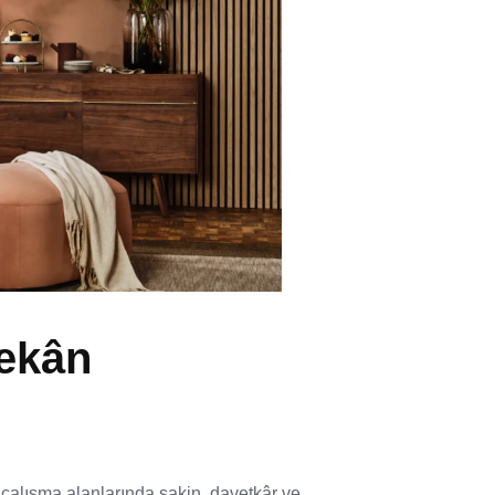
Mekân
çalışma alanlarında sakin, davetkâr ve