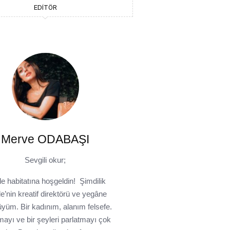
EDITÖR
Merve ODABAŞI
Sevgili okur;
le habitatına hoşgeldin! Şimdilik
e’nin kreatif direktörü ve yegâne
üyüm. Bir kadınım, alanım felsefe.
ayı ve bir şeyleri parlatmayı çok