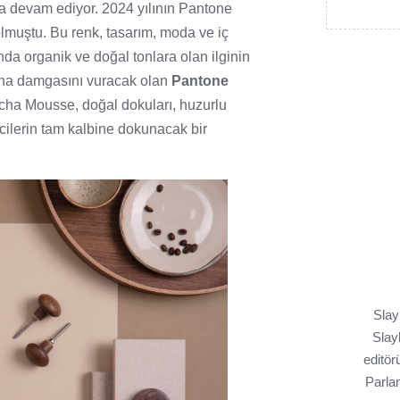
 devam ediyor. 2024 yılının Pantone
lmuştu. Bu renk, tasarım, moda ve iç
da organik ve doğal tonlara olan ilginin
ılına damgasını vuracak olan
Pantone
ocha Mousse, doğal dokuları, huzurlu
icilerin tam kalbine dokunacak bir
Slay
Slayl
editör
Parlam