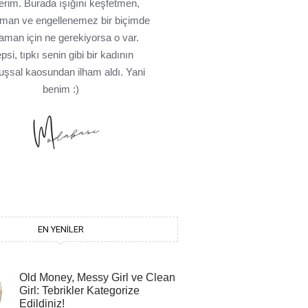
erim. Burada ışığını keşfetmen,
tman ve engellenemez bir biçimde
laman için ne gerekiyorsa o var.
psi, tıpkı senin gibi bir kadının
uşsal kaosundan ilham aldı. Yani
benim :)
EN YENILER
Old Money, Messy Girl ve Clean
Girl: Tebrikler Kategorize
Edildiniz!