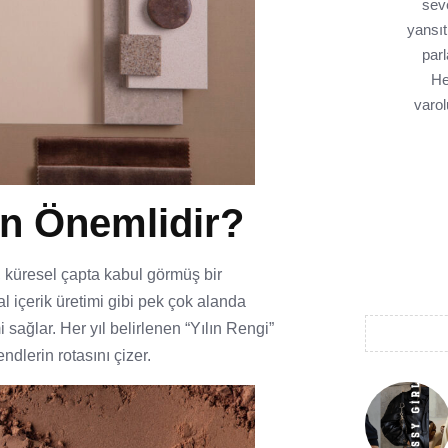
sev
yansı
par
He
varol
n Önemlidir?
, küresel çapta kabul görmüş bir
tal içerik üretimi gibi pek çok alanda
 sağlar. Her yıl belirlenen “Yılın Rengi”
dlerin rotasını çizer.