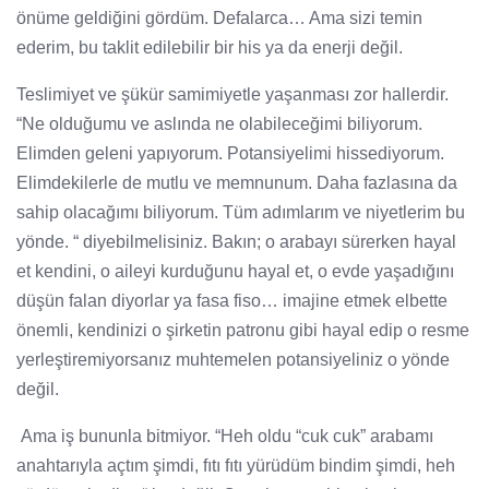
önüme geldiğini gördüm. Defalarca… Ama sizi temin
ederim, bu taklit edilebilir bir his ya da enerji değil.
Teslimiyet ve şükür samimiyetle yaşanması zor hallerdir.
“Ne olduğumu ve aslında ne olabileceğimi biliyorum.
Elimden geleni yapıyorum. Potansiyelimi hissediyorum.
Elimdekilerle de mutlu ve memnunum. Daha fazlasına da
sahip olacağımı biliyorum. Tüm adımlarım ve niyetlerim bu
yönde. “ diyebilmelisiniz. Bakın; o arabayı sürerken hayal
et kendini, o aileyi kurduğunu hayal et, o evde yaşadığını
düşün falan diyorlar ya fasa fiso… imajine etmek elbette
önemli, kendinizi o şirketin patronu gibi hayal edip o resme
yerleştiremiyorsanız muhtemelen potansiyeliniz o yönde
değil.
Ama iş bununla bitmiyor. “Heh oldu “cuk cuk” arabamı
anahtarıyla açtım şimdi, fıtı fıtı yürüdüm bindim şimdi, heh