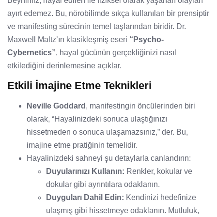
Beynimiz, hayal edilen ile fiziksel olarak yaşanan olayları
ayırt edemez. Bu, nörobilimde sıkça kullanılan bir prensiptir
ve manifesting sürecinin temel taşlarından biridir. Dr.
Maxwell Maltz’ın klasikleşmiş eseri
“Psycho-
Cybernetics”
, hayal gücünün gerçekliğinizi nasıl
etkilediğini derinlemesine açıklar.
Etkili İmajine Etme Teknikleri
Neville Goddard
, manifestingin öncülerinden biri
olarak, “Hayalinizdeki sonuca ulaştığınızı
hissetmeden o sonuca ulaşamazsınız,” der. Bu,
imajine etme pratiğinin temelidir.
Hayalinizdeki sahneyi şu detaylarla canlandırın:
Duyularınızı Kullanın:
Renkler, kokular ve
dokular gibi ayrıntılara odaklanın.
Duyguları Dahil Edin:
Kendinizi hedefinize
ulaşmış gibi hissetmeye odaklanın. Mutluluk,