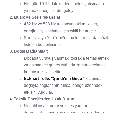
Her gün 10-15 dakika derin nefes çalışmaları
yaparak enerjinizi dengeleyin.
Müzik ve Ses Frekansları:
432 Hz ve 528 Hz frekansındaki müzikler,
enerjinizi yükseltmek için etkili bir araçtır.
Spotify veya YouTube’da bu frekanslarda müzik
listeleri bulabilirsiniz.
Doğal Bağlantılar:
Doğada yürüyüş yapmak, toprakla temas etmek
ya da sadece güneş ışığında zaman geçirmek
frekansınızı yükseltir.
Eckhart Tolle
,
“Şimdi’nin Gücü”
kitabında,
doğayla bağlantının ruhsal denge üzerindeki
etkisini vurgular.
Toksik Enerjilerden Uzak Durun:
Negatif insanlardan ve stres yaratan
durumlardan mümkün olduğunca uzak durun.