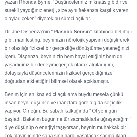
yazarı Rhonda Byrne, “Düşünceleriniz mıknatıs gibidir ve
sürekli yaydığınız enerji, size aynı frekansta karşılık veren
olayları çeker,” diyerek bu süreci açıklar.
Dr. Joe Dispenza’nın
“Plasebo Sensin”
kitabında belirttiği
gibi, manifesting, beyninizin nörolojik yapısını değiştirerek,
bir olasılığı fiziksel bir gerçekliğe dönüştürme yeteneğinizi
içerir. Dispenza, beyninizin hem hayal ettiğiniz hem de
yaşadığınız bir deneyimi gerçek olarak algıladığını,
dolayısıyla düşüncelerinizin fiziksel gerçekliğinize
doğrudan etki ettiğini bilimsel olarak açıklamıştır.
Benim için en ikna edici açıklama buydu mesela çünkü
insan beyni düşünce ve inançlara göre algıda seçicilik
yapıyor. Örneğin; Bu sabah kalktığında “ Of yeni gün
başladı. Bakalım bugün ne tür saçmalıklarla uğraşacağım.”
diye düşünüp o enerjiyi taşıyorsan, beynin muhakkak bir
çok olayın içinde sana sinir harbi yaşatacak saçmalıkları