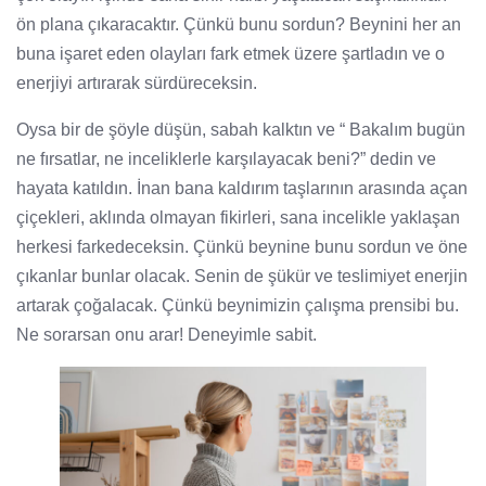
ön plana çıkaracaktır. Çünkü bunu sordun? Beynini her an
buna işaret eden olayları fark etmek üzere şartladın ve o
enerjiyi artırarak sürdüreceksin.
Oysa bir de şöyle düşün, sabah kalktın ve “ Bakalım bugün
ne fırsatlar, ne inceliklerle karşılayacak beni?” dedin ve
hayata katıldın. İnan bana kaldırım taşlarının arasında açan
çiçekleri, aklında olmayan fikirleri, sana incelikle yaklaşan
herkesi farkedeceksin. Çünkü beynine bunu sordun ve öne
çıkanlar bunlar olacak. Senin de şükür ve teslimiyet enerjin
artarak çoğalacak. Çünkü beynimizin çalışma prensibi bu.
Ne sorarsan onu arar! Deneyimle sabit.