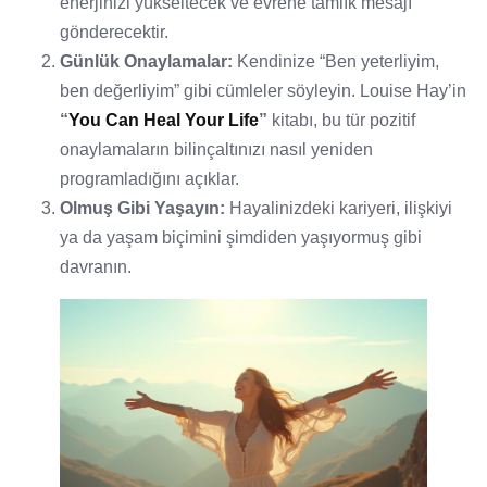
enerjinizi yükseltecek ve evrene tamlık mesajı
gönderecektir.
Günlük Onaylamalar:
Kendinize “Ben yeterliyim,
ben değerliyim” gibi cümleler söyleyin. Louise Hay’in
“
You Can Heal Your Life
”
kitabı, bu tür pozitif
onaylamaların bilinçaltınızı nasıl yeniden
programladığını açıklar.
Olmuş Gibi Yaşayın:
Hayalinizdeki kariyeri, ilişkiyi
ya da yaşam biçimini şimdiden yaşıyormuş gibi
davranın.