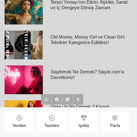
Terazi Yeniayı’nın Etkisi: İlişkiler, Sanat
ve İç Dengeye Dönüş Zamanı
Old Money, Messy Girl ve Clean Girl:
Tebrikler Kategorize Edildiniz!
Slaylemek Ne Demek? Slayle.com’a
Davetlisiniz!
Glow Up Ne Demek ? Kişisel
Dönüşümünüz İçin 10 Adım
Yenilen
Tazelen
Işılda
Parla