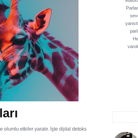
editör
Parlam
sev
yansı
par
He
varol
ları
olumlu etkiler yaratır. İşte dijital detoks