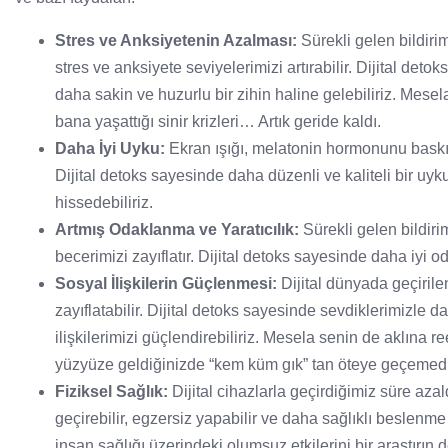
Stres ve Anksiyetenin Azalması:
Sürekli gelen bildiri
stres ve anksiyete seviyelerimizi artırabilir. Dijital de
daha sakin ve huzurlu bir zihin haline gelebiliriz. Mese
bana yaşattığı sinir krizleri… Artık geride kaldı.
Daha İyi Uyku:
Ekran ışığı, melatonin hormonunu baskıl
Dijital detoks sayesinde daha düzenli ve kaliteli bir uyk
hissedebiliriz.
Artmış Odaklanma ve Yaratıcılık:
Sürekli gelen bildiri
becerimizi zayıflatır. Dijital detoks sayesinde daha iyi odak
Sosyal İlişkilerin Güçlenmesi:
Dijital dünyada geçirile
zayıflatabilir. Dijital detoks sayesinde sevdiklerimizle d
ilişkilerimizi güçlendirebiliriz. Mesela senin de aklına 
yüzyüze geldiğinizde “kem küm gık” tan öteye geçemedi
Fiziksel Sağlık:
Dijital cihazlarla geçirdiğimiz süre az
geçirebilir, egzersiz yapabilir ve daha sağlıklı beslenme a
insan sağlığı üzerindeki olumsuz etkilerini bir araştırın 