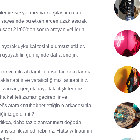
mler ve sosyal medya karşılaştırmaları,
toks sayesinde bu etkenlerden uzaklaşarak
la saat 21:00’dan sonra arayan velilerin
ayarak uyku kalitesini olumsuz etkiler.
u uyuyabilir, gün içinde daha enerjik
mler ve dikkat dağıtıcı unsurlar, odaklanma
lanabilir ve yaratıcılığımızı artırabiliriz.
n zaman, gerçek hayattaki ilişkilerimizi
aha kaliteli zaman geçirebilir ve
reel’s atarak muhabbet ettiğin o arkadaşınla
ğiniz geldi mi ?
aldıkça, daha fazla zamanımızı doğada
lışkanlıkları edinebiliriz. Hatta wifi ağının
derim.