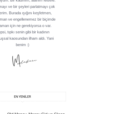
üyüm. Bir kadınım, alanım felsefe.
ayı ve bir şeyleri parlatmayı çok
erim. Burada ışığını keşfetmen,
tman ve engellenemez bir biçimde
laman için ne gerekiyorsa o var.
psi, tıpkı senin gibi bir kadının
uşsal kaosundan ilham aldı. Yani
benim :)
EN YENILER