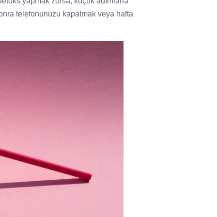
l detoks yapmak zorsa, küçük adımlarla
n sonra telefonunuzu kapatmak veya hafta